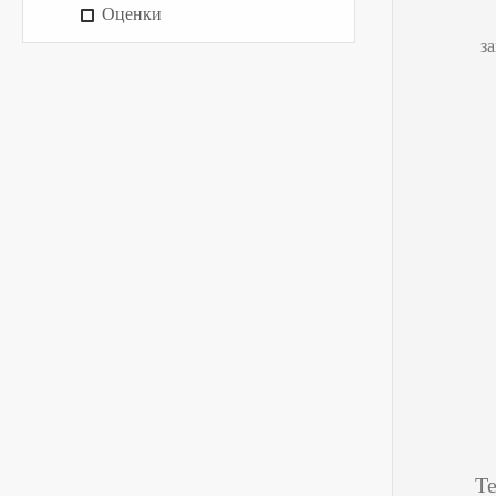
Оценки
з
Те