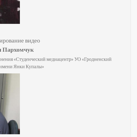
тирование видео
ч Пархомчук
инения «Студенческий медиацентр»
УО «Гродненский
 имени Янки Купалы»