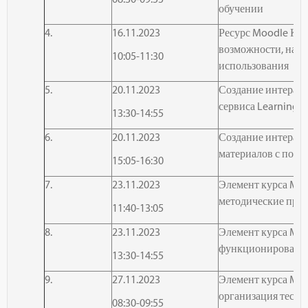
обучении
4.
16.11.2023
Ресурс
Moodle
Кни
возможности, наст
10:05-11:30
использования
5.
20.11.2023
Создание интерак
сервиса LearningA
13:30-14:55
6.
20.11.2023
Создание интерак
материалов с помо
15:05-16:30
7.
23.11.2023
Элемент курса
Moo
методические при
11:40-13:05
8.
23.11.2023
Элемент курса
Moo
функционировани
13:30-14:55
9.
27.11.2023
Элемент курса
Moo
организация тести
08:30-09:55