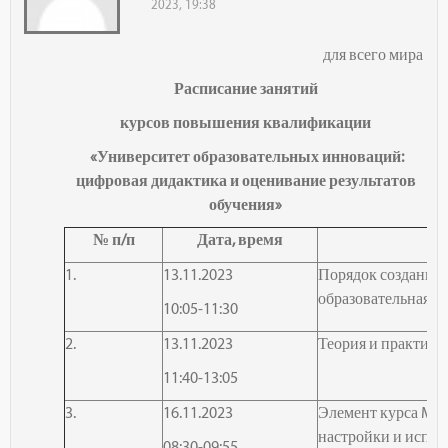
2023, 19:38
для всего мира
Расписание занятий
курсов повышения квалификации
«Университет образовательных инноваций:
цифровая дидактика и оценивание результатов
обучения
»
№ п/п
Дата, время
1.
13.11.2023
Порядок создания
образовательная п
10:05-11:30
2.
13.11.2023
Теория и практика
11:40-13:05
3.
16.11.2023
Элемент курса
Moo
настройки и испол
08:30-09:55